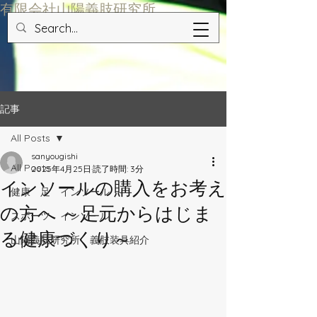
​有限会社山陽義肢研究所
記事
All Posts
sanyougishi
All Posts
2025年4月25日
読了時間: 3分
インソールの購入をお考え
健康 足 インソール
の方へ ～足元からはじま
スポーツ インソール
る健康づくり～
山陽義肢研究所 義肢装具紹介