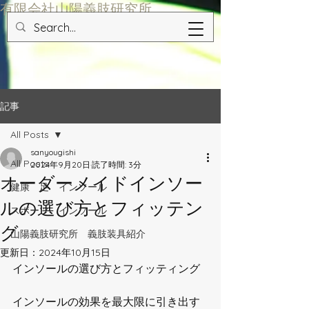
​有限会社山陽義肢研究所
記事
All Posts
sanyougishi
All Posts
2024年9月20日
読了時間: 3分
オーダーメイドインソー
健康 足 インソール
ルの選び方とフィッテン
スポーツ インソール
グ
山陽義肢研究所 義肢装具紹介
更新日：
2024年10月15日
インソールの選び方とフィッティング
インソールの効果を最大限に引き出す