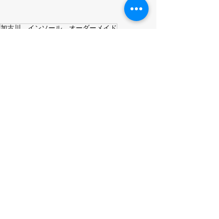
加古川 インソール オーダーメイド
加古川 外反母趾
加古川 偏平足
インソール スポーツ オーダーメイド
加古川 中敷き インソール
健康 足 インソール
すべて表示
最新記事