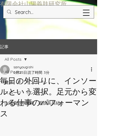
​有限会社山陽義肢研究所
記事
All Posts
sanyougishi
All Posts
5月25日
読了時間: 3分
毎日の外回りに、インソー
健康 足 インソール
ルという選択。足元から変
スポーツ インソール
わる仕事のパフォーマン
山陽義肢研究所 義肢装具紹介
ス