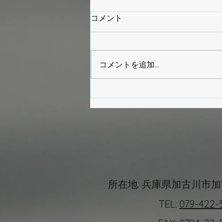
コメント
コメントを追加…
足型だけでは足りない？本当
に大切な評価とは
所在地: 兵庫県加古川市加
TEL:
079-422-