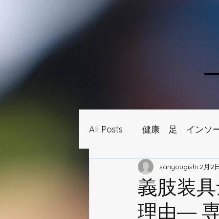
All Posts
健康 足 インソ
sanyougishi
2月2
義肢装具
理由― 