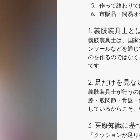
作って終わりで
市販品・簡易オ
1. 義肢装具士
義肢装具士は、国家
ンソールなどを通じ
のを作るのではなく
です。
2. 足だけを見
義肢装具士が行うの
膝・股関節・骨盤・
しているからこそ、
3. 医療知識に
「クッションが足り