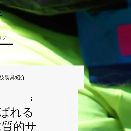
所
ログ
肢装具紹介
ばれる
本質的サ