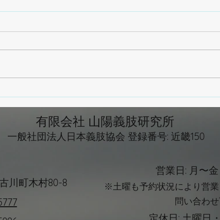
義肢装具士がインソールを作
趣味
る時に見ているポイント
への
有限会社 山陽義肢研究所
一般社団法人日本義肢協会 登録番号: 近畿150
営業日: 月〜金 9
古川町木村80-8
※土曜も予約状況により営業
問い合わせ
5777
定休日: 土曜日