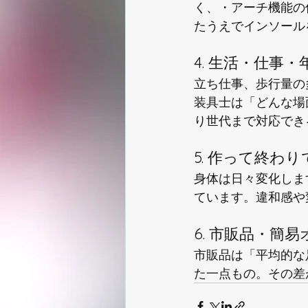
く、・アーチ機能の
たうえでインソール
4. 生活・仕事
立ち仕事、歩行量の
装具士は「どんな場
り世代まで対応でき
5. 作って終わ
身体は日々変化しま
ています。違和感や
6. 市販品・簡
市販品は「平均的な
た一点もの。その差