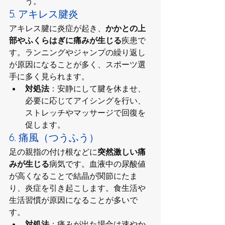
う。
5. アキレス腱炎
アキレス腱に炎症が起き、
かかとの上
部やふくらはぎに痛みが生じる
疾患で
す。ランニングやジャンプの繰り返し
が原因になることが多く、スポーツ選
手に多く見られます。
対処法
：安静にして腱を休ませ、
必要に応じてアイシングを行い、
ストレッチやマッサージで回復を
促します。
6. 痛風（つうふう）
足の親指の付け根などに
突然激しい痛
みが生じる
病気です。血液中の尿酸値
が高くなることで結晶が関節にたま
り、炎症を引き起こします。食生活や
生活習慣が原因になることが多いで
す。
対処法
：痛みが出た場合は速やか