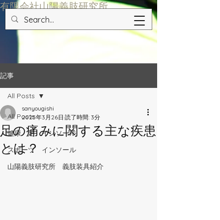
​有限会社山陽義肢研究所
記事
All Posts
sanyougishi
All Posts
2025年3月26日
読了時間: 3分
足の痛みに関する主な疾患
健康 足 インソール
とは？
スポーツ インソール
山陽義肢研究所 義肢装具紹介