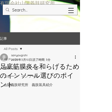
​有限会社山陽義肢研究所
記事
All Posts
sanyougishi
All Posts
2025年3月10日
読了時間: 3分
足底筋膜炎を和らげるため
健康 足 インソール
のインソール選びのポイ
スポーツ インソール
ント
山陽義肢研究所 義肢装具紹介