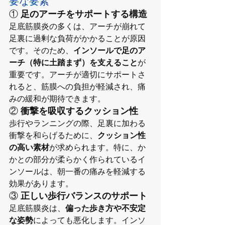
要な要素
① 
足のアーチをサポートする構造
足底筋膜炎の多くは、アーチが崩れて
足裏に過剰な負荷がかかることが原因
です。そのため、
インソールで足のア
ーチ（特に土踏まず）を支えること
が
重要です。アーチが適切にサポートさ
れると、筋膜への負担が軽減され、痛
みの緩和が期待できます。
② 
衝撃を吸収するクッション性
歩行やランニングの際、足裏に加わる
衝撃を和らげるために、
クッション性
の高い素材
が求められます。特に、か
かとの部分が柔らかく作られているイ
ンソールは、朝一番の痛みを軽減する
効果があります。
③ 
正しい歩行バランスのサポート
足底筋膜炎は、
偏った歩き方や不安定
な姿勢
によっても悪化します。インソ