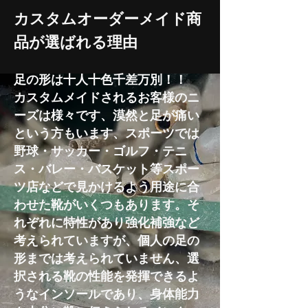
​カスタムオーダーメイド商
品が選ばれる理由
足の形は十人十色千差万別！！
カスタムメイドされるお客様のニ
ーズは様々です、漠然と足が痛い
という方もいます、スポーツでは
野球・サッカー・ゴルフ・テニ
ス・バレー・バスケット等スポー
ツ店などで見かけるよう用途に合
わせた靴がいくつもあります。そ
れぞれに特性があり強化補強など
考えられていますが、個人の足の
形までは考えられていません、選
択される靴の性能を発揮できるよ
うなインソールであり、身体能力