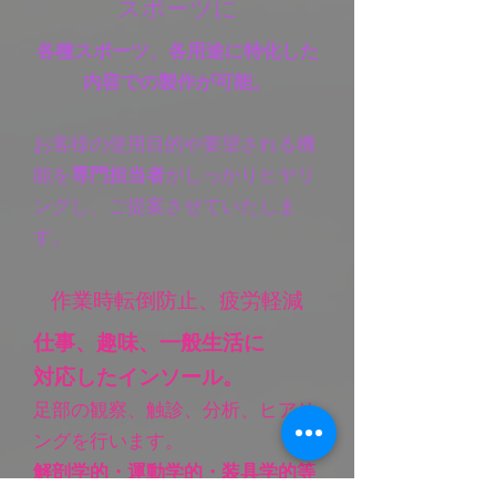
​スポーツに
​各種スポーツ、各用途に特化した
内容での製作が可能。
​お客様の使用目的や要望される機
能を
専門担当者
がしっかりヒヤリ
ングし、ご提案させていたしま
す。
作業時​転倒防止、疲労軽減
仕事、趣味、​一般生活に
対応したインソール。
足部の観察、触診、分析、ヒアリ
ングを行います。
解剖学的・運動
学的・装具学的等