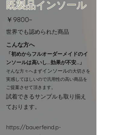
​既製品インソール​
​￥9800~
​世界でも認められた商品
こんな方へ
「初めからフルオーダーメイドのイ
ンソールは高いし...効果が
不安…」
インソール
​そんな方々へまず
の大切さを
実感してほしいので汎用性の高い商品を
ご提案させて頂きます。
試着できるサンプルも取り揃え
ております。​
https://bauerfeind.p-