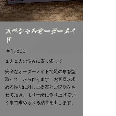
​スペシャルオーダーメイ
ド
​￥19800~
​１人１人の悩みに寄り添って
完全なオーダーメイドで足の形を型
取って一から作ります、お客様が求
める性能に対しご提案とご説明をさ
せて頂き、より一緒に作り上げてい
く事で求められる結果を出します。