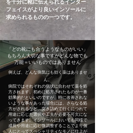
を十分に靴に伝えられるインター
フェイスがより良いインソールに
求められるものの一つです。
「どの靴にも合うようなものがいい」
もちろん大切な事ですがどんな物でも
万能＝いいものではありません
例えば、​どんな病気にも効く薬はありませ
ん。
病院ではそれぞれの病状に合わせて薬を処
方されます、初めに処方されたものが一番
効果的だといいのですが、時に改善されな
いような事があった場合には、さらなる処
方がされるなど、突き詰めて行くにつれて
用途に応じた選択や工夫が必要不可欠にな
ってきます。インソールにおいても同様で
成長や用途に応じ微調整することでより個
人にとってスペシャリティなモノに仕上が